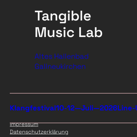
Tangible
Music Lab
Altes Hallenbad
Gallneukirchen
Klangfestival
10-12—Juli—2026
Line-
Impressum
Datenschutzerklärung