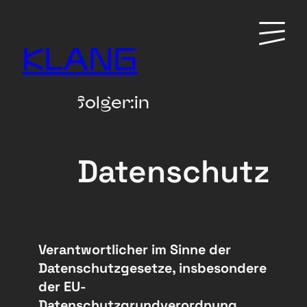
Zum
Primary
Inhalt
Menu
KLANG
springen
folger:in
Datenschutz
Verantwortlicher im Sinne der
Datenschutzgesetze, insbesondere
der EU-
Datenschutzgrundverordnung