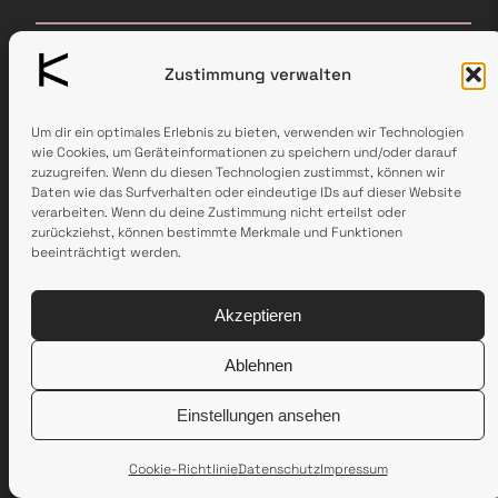
Klangfestival
10-12—Juli—2026
Zustimmung verwalten
Line-Up
Tickets
Info
Impressum
Um dir ein optimales Erlebnis zu bieten, verwenden wir Technologien
wie Cookies, um Geräteinformationen zu speichern und/oder darauf
Datenschutzerklärung
zuzugreifen. Wenn du diesen Technologien zustimmst, können wir
Newsletter
Daten wie das Surfverhalten oder eindeutige IDs auf dieser Website
verarbeiten. Wenn du deine Zustimmung nicht erteilst oder
Facebook
Instagram
YouTube
E-Mail
zurückziehst, können bestimmte Merkmale und Funktionen
beeinträchtigt werden.
Akzeptieren
Ablehnen
Einstellungen ansehen
Cookie-Richtlinie
Datenschutz
Impressum