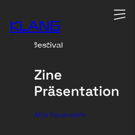
Zum
Primary
Inhalt
Menu
KLANG
springen
festival
Zine
Präsentation
Alte Feuerwehr