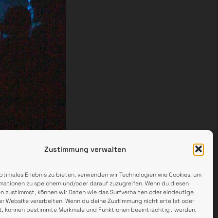
Zustimmung verwalten
optimales Erlebnis zu bieten, verwenden wir Technologien wie Cookies, um
mationen zu speichern und/oder darauf zuzugreifen. Wenn du diesen
n zustimmst, können wir Daten wie das Surfverhalten oder eindeutige
ser Website verarbeiten. Wenn du deine Zustimmung nicht erteilst oder
t, können bestimmte Merkmale und Funktionen beeinträchtigt werden.