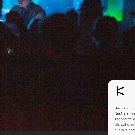
Um dir ein 
Geräteinfor
Technologie
IDs auf die
zurückziehs