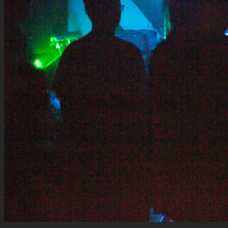
6—März—2015
:
more
Klangfestival
leaving
the
habit
Impressum
Datenschutzerklärung
Newsletter
Facebook
Instagram
YouTube
E-Mail