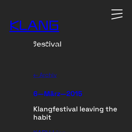
Zum
Primary
Inhalt
Menu
KLANG
springen
festival
← Archiv
6—März—2015
Klangfestival leaving the
habit