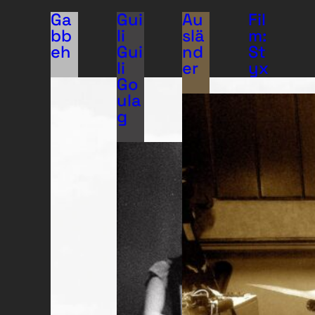
Ga
Gui
Au
Fil
bb
li
slä
m:
eh
Gui
nd
St
li
er
yx
Go
ula
g