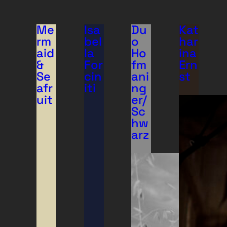
Me
Isa
Du
Kat
rm
bel
o
har
aid
la
Ho
ina
&
For
fm
Ern
Se
cin
ani
st
afr
iti
ng
uit
er/
Sc
hw
arz