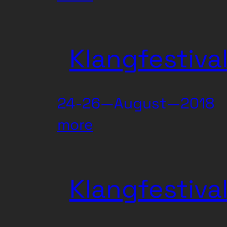
Klangfolger
#Alte
Klangfestiva
Nähstube
24-26—August—2018
:
more
Klangfestival
2018
Klangfestiva