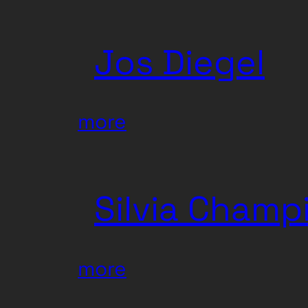
Marlene
Reischl
Jos Diegel
:
more
Jos
Diegel
Silvia Champ
:
more
Silvia