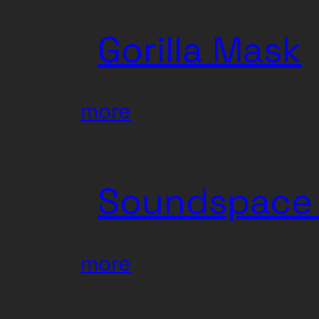
Champion
Gorilla Mask
:
more
Gorilla
Mask
Soundspace 
:
more
Soundspace