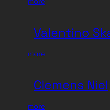
:
more
Levie
Valentino S
:
more
Valentino
Skarwan
Clemens Niel
:
more