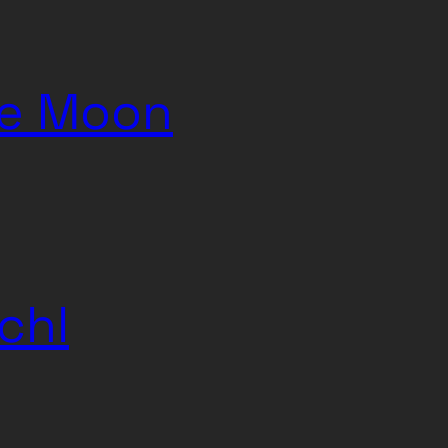
he Moon
chl