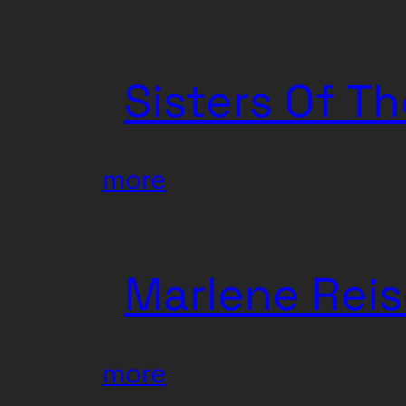
Clemens
Niel
Sisters Of T
:
more
Sisters
Of
Marlene Reis
The
Moon
:
more