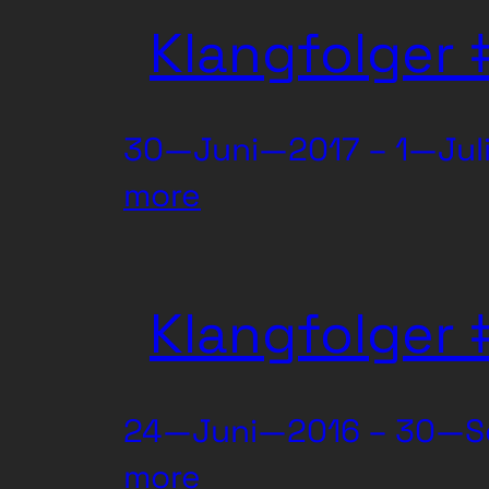
#Alte
Klangfolger 
Nähstube
30—Juni—2017 – 1—Jul
:
more
Klangfolger
#reprise
Klangfolger 
24—Juni—2016 – 30—S
:
more