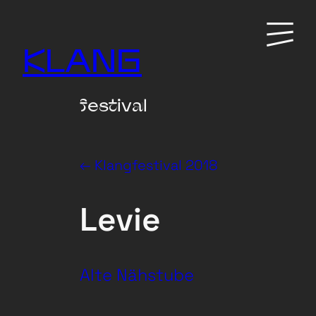
Zum
Primary
Inhalt
Menu
KLANG
springen
festival
← Klangfestival 2018
Levie
Alte Nähstube