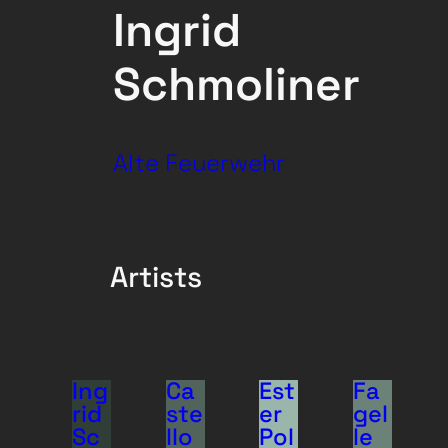
Ingrid
Schmoliner
Alte Feuerwehr
Artists
Ing
Ca
Est
Fa
rid
ste
er
gel
Sc
llo
Pol
le