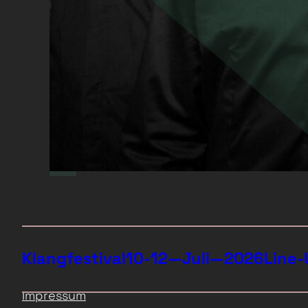
Klangfestival
10-12—Juli—2026
Line-
Impressum