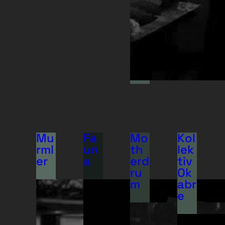
Mu
Fa
Mo
Kol
rml
un
th
lek
er
a
erd
tiv
ru
Ok
m
abr
e