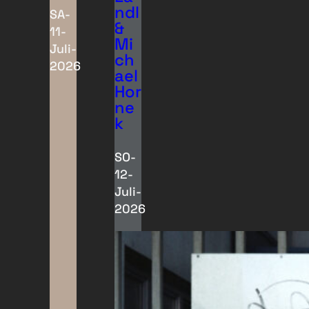
ndl
SA-
&
11-
Mi
Juli-
ch
2026
ael
Hor
ne
k
SO-
12-
Juli-
2026