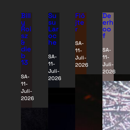
Bill
Su
Flö
De
y
su
jte
erh
Roi
Lar
r
oo
sz
oc
f
&
he
SA-
die
SA-
11-
b
SA-
11-
Juli-
13
11-
Juli-
2026
Juli-
2026
SA-
2026
11-
Juli-
2026