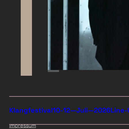
Klangfestival
10-12—Juli—2026
Line-
Impressum