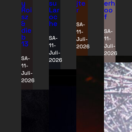
y
su
jte
erh
Roi
Lar
r
oo
sz
oc
f
&
he
SA-
die
SA-
11-
b
SA-
11-
Juli-
13
11-
Juli-
2026
Juli-
2026
SA-
2026
11-
Juli-
2026