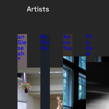
Artists
an
Dr.
Xe
Th
Gie
Tru
no
e
se
na
fox
Ze
ah
w
*