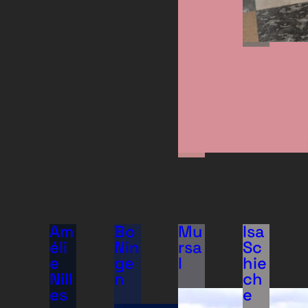
Am
Bo
Mu
Isa
éli
Nin
rsa
Sc
e
ge
l
hie
Nill
n
ch
es
e