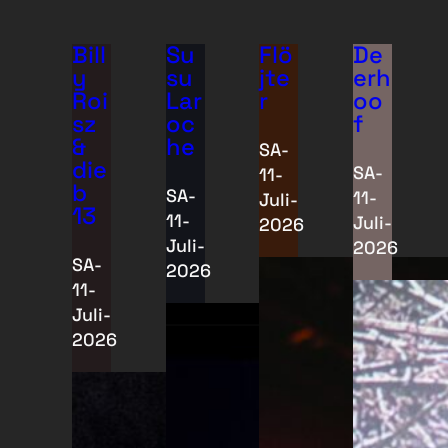
Bill
Su
Flö
De
y
su
jte
erh
Roi
Lar
r
oo
sz
oc
f
&
he
SA-
die
SA-
11-
b
SA-
11-
Juli-
13
11-
Juli-
2026
Juli-
2026
SA-
2026
11-
Juli-
2026