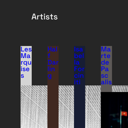
Artists
Les
Hal
Isa
Ma
Ma
f
bel
rte
rqu
Dar
la
de
ise
lin
For
Pa
s
g
cin
sc
iti
alis