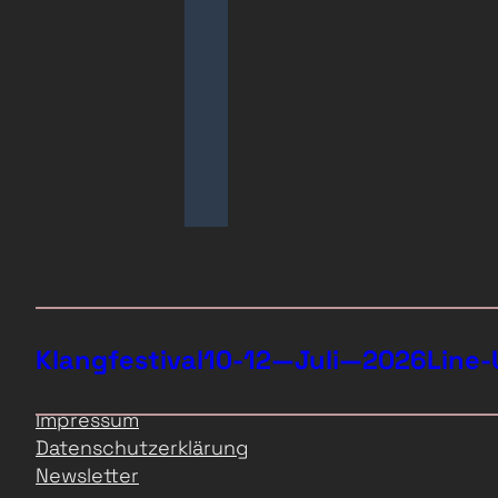
Klangfestival
10-12—Juli—2026
Line-
Impressum
Datenschutzerklärung
Newsletter